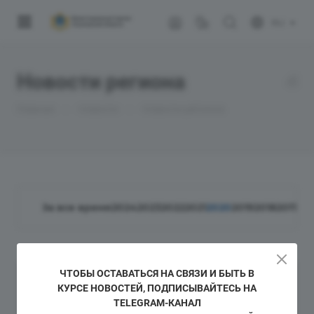
RU
Новости региона
—
—
Главная
Новости
Новости региона
За все время
2024
2023
2022
2021
2020
2019
2018
2017
20
ЧТОБЫ ОСТАВАТЬСЯ НА СВЯЗИ И БЫТЬ В
КУРСЕ НОВОСТЕЙ, ПОДПИСЫВАЙТЕСЬ НА
TELEGRAM-КАНАЛ