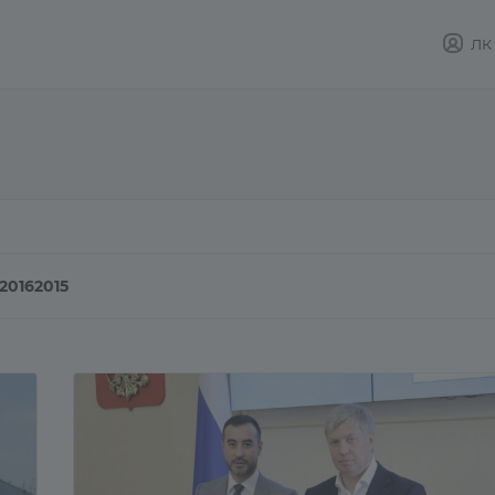
ЛК
2016
2015