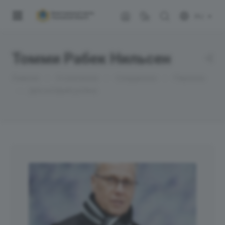
RU
Томми Рабек Нильсен
—
—
—
Главная
О компании
Сотрудники
Персоны
—
Для историй успеха