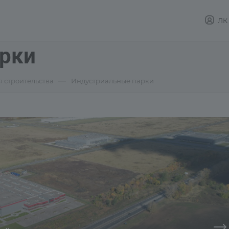
ЛК
рки
—
я строительства
Индустриальные парки