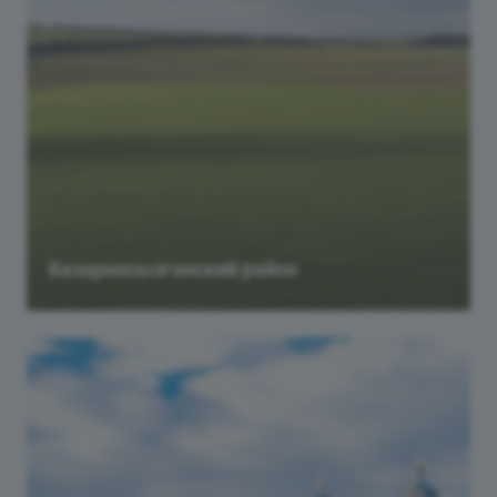
Базарносызганский район