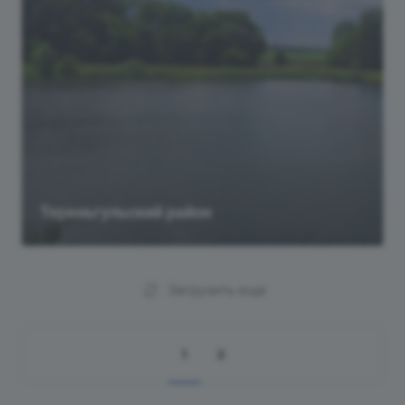
Тереньгульский район
Загрузить еще
1
2