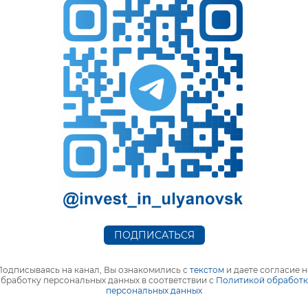
редитная компания фонд «Фонд финансирования промы
ерческая организация, осуществляющая свою деятельно
х займов субъектам малого и среднего предпринимател
тным ставкам. Учредителем Фонда от имени Ульяновск
ики и конкуренции Ульяновской области. Средства на 
льного и регионального бюджета. Основной целью деят
льных, региональных (межрегиональных) программ, про
жку и развитие малого предпринимательства.
зад к списку
ПОДПИСАТЬСЯ
Подписываясь на канал, Вы ознакомились с
текстом
и даете согласие н
бработку персональных данных в соответствии с
Политикой обработ
персональных данных