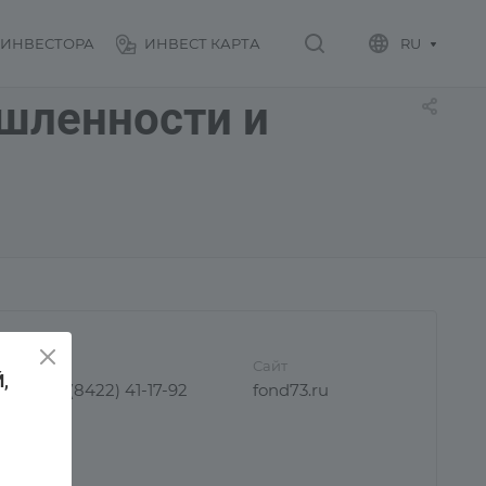
 ИНВЕСТОРА
ИНВЕСТ КАРТА
RU
шленности и
Сайт
,
44-35; +7 (8422) 41-17-92
fond73.ru