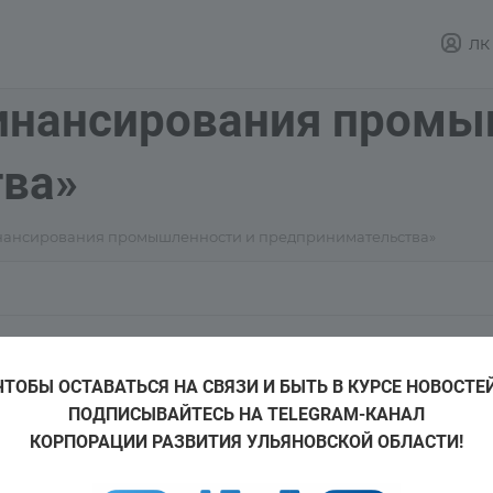
ЛК
инансирования промы
ва»
нансирования промышленности и предпринимательства»
Телефон
ЧТОБЫ ОСТАВАТЬСЯ НА СВЯЗИ И БЫТЬ В КУРСЕ НОВОСТЕЙ
+7 (927) 632-23-68; +7 (927) 817-
ПОДПИСЫВАЙТЕСЬ НА TELEGRAM-КАНАЛ
E-mail
КОРПОРАЦИИ РАЗВИТИЯ УЛЬЯНОВСКОЙ ОБЛАСТИ!
fondrp-73@yandex.ru