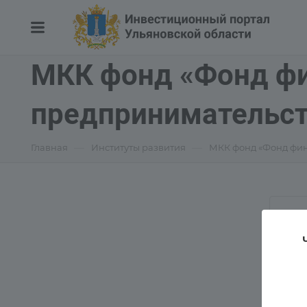
МКК фонд «Фонд ф
предпринимательст
—
—
Главная
Институты развития
МКК фонд «Фонд фи