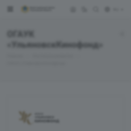
RU
ОГАУК
«УльяновскКинофонд»
—
—
Главная
Институты развития
ОГАУК «УльяновскКинофонд»