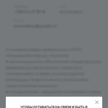
Телефон
Сайт
+7(8422) 27-39-19
ul-cinema.ru
E-mail
lumierekino@yandex.ru
К основным видам деятельности ОГАУК
«УльяновскКинофонд» относится:
● организационное обеспечение международных,
федеральных, региональных проектов и
кинопрограмм в сфере социокультурной
интеграции, патриотического воспитания и
предоставления киноуслуг;
● сотрудничество с ведущими киновузами страны
и организация совместно с ними
образовательных программ для региональных
ЧТОБЫ ОСТАВАТЬСЯ НА СВЯЗИ И БЫТЬ В