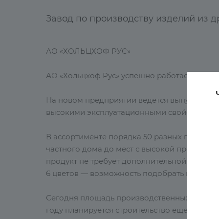
Завод по производству изделий из 
АО «ХОЛЬЦХОФ РУС»
АО «Хольцхоф Рус» успешно работает на тер
На новом предприятии ведется выпуск пого
высокими эксплуатационными свойствами с
В ассортименте порядка 50 разных профилей
частного дома до мест с высокой проходимо
продукт не требует дополнительной обработ
6 цветов — возможность подобрать цвет под
Сегодня площадь производственных помеще
году планируется строительство еще трёх к