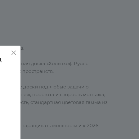
2021 года.
,
омпозитная доска «Хольцхоф Рус» с
ственных пространств.
террасные доски под любые задачи от
тый крепеж, простота и скорость монтажа,
логичность, стандартная цветовая гамма из
должает наращивать мощности и к 2026