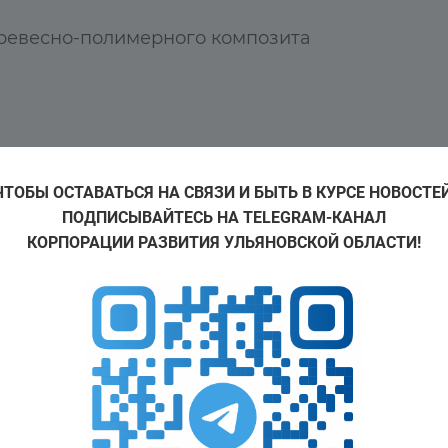
древесно-полимерного композита
ритории Особой экономической зоны «Ульяновск» с мая 
ЧТОБЫ ОСТАВАТЬСЯ НА СВЯЗИ И БЫТЬ В КУРСЕ НОВОСТЕЙ
нажных изделий из древесно-полимерного композита. К
ПОДПИСЫВАЙТЕСЬ НА TELEGRAM-КАНАЛ
егодня широко применяется для благоустройства обще
КОРПОРАЦИИ РАЗВИТИЯ УЛЬЯНОВСКОЙ ОБЛАСТИ!
: это и грядочные, заборные доски, фасадные панели, 
стью. Среди основных преимуществ долговечность, скры
ки, производство без добавления вторичного сырья, эко
 условия заказчика.
ний составляет 5500 квадратных метров. Компания про
орпусов площадью 1500 м2 каждое.