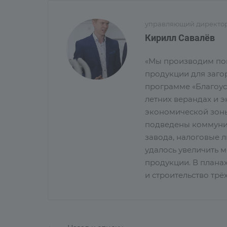
управляющий директор
Кирилл Савалёв
«Мы производим пог
продукции для заго
программе «Благоуст
летних верандах и 
экономической зоны
подведены коммуник
завода, налоговые 
удалось увеличить 
продукции. В планах
и строительство трё