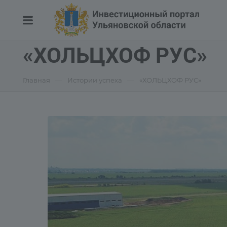
«ХОЛЬЦХОФ РУС»
—
—
Главная
Истории успеха
«ХОЛЬЦХОФ РУС»