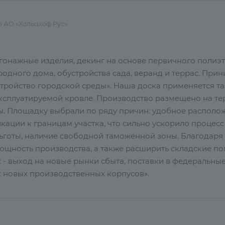
 АО «Хольцхоф Рус»
онажные изделия, декинг на основе первичного полиэт
родного дома, обустройства сада, веранд и террас. При
ройство городской среды». Наша доска применяется так
эксплуатируемой кровле. Производство размещено на т
. Площадку выбрали по ряду причин: удобное располож
ации к границам участка, что сильно ускорило процесс 
льготы, наличие свободной таможенной зоны. Благодаря 
мощность производства, а также расширить складские п
 - выход на новые рынки сбыта, поставки в федеральные 
х новых производственных корпусов».