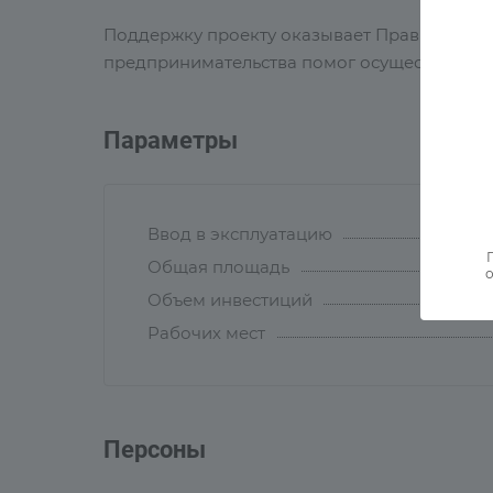
Поддержку проекту оказывает Правительст
предпринимательства помог осуществить по
Параметры
Ввод в эксплуатацию
Общая площадь
о
Объем инвестиций
Рабочих мест
Персоны