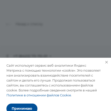
Назад к списку
+7 (8422) 73-70-01
info@ulinvest.ru
Сайт использует сервис веб-аналитики Яндекс
Метрика с помощью технологии «cookie». Это позволяет
нам анализировать взаимодействие посетителей с
432071, г. Ульяновск, ул. Рылеева, д. 41
сайтом и делать его лучше. Продолжая пользоваться
сайтом, вы соглашаетесь с использованием файлов
cookie. Более подробные сведения смотрите в нашей
© 2026 АКЦИОНЕРНОЕ ОБЩЕСТВО «КОРПОРАЦИЯ
Политике в отношении файлов Cookie
.
РАЗВИТИЯ УЛЬЯНОВСКОЙ ОБЛАСТИ»
Принимаю
Согласие на обработку персональных данных