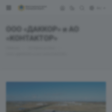
RU
ООО «ДАККОР» и АО
«КОНТАКТОР»
—
—
Главная
Истории успеха
ООО «ДАККОР» и АО «КОНТАКТОР»