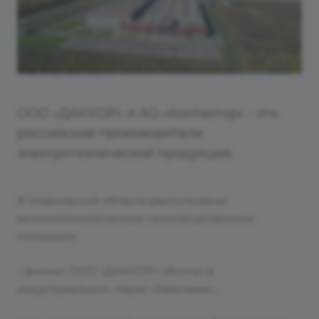
ООО «ДАККОР» и АО «Контактор» - это
российские производители
электротехнической продукции.
В Ульяновской области расположены
высокотехнологичные производственные
площадки:
- филиал ООО «ДАККОР» «Волга» в
индустриальном парке «Заволжье».;