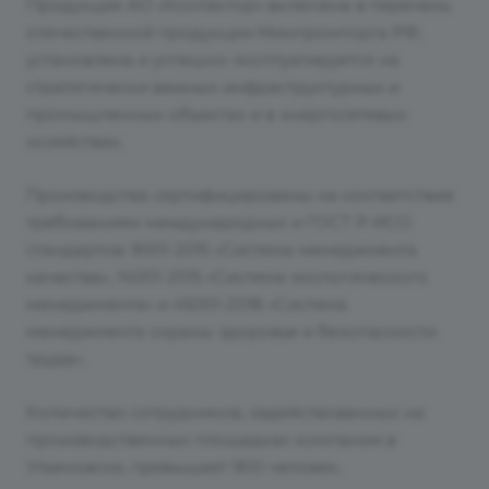
Продукция АО «Контактор» включена в перечень
отечественной продукции Минпромторга РФ,
установлена и успешно эксплуатируется на
стратегически важных инфраструктурных и
промышленных объектах и в энергосетевых
хозяйствах.
Производства сертифицированы на соответствие
требованиям международных и ГОСТ Р ИСО
стандартов: 9001-2015 «Система менеджмента
качества», 14001-2015 «Система экологического
менеджмента» и 45001-2018 «Система
менеджмента охраны здоровья и безопасности
труда».
Количество сотрудников, задействованных на
производственных площадках компании в
Ульяновске, превышает 900 человек.