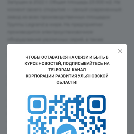
Запущен в 2022 г. Общая площадь 23 000 м2. На
момент своего открытия — самый современный
завод из всех производственных площадок
Группы Legrand в мире. На предприятии
производится электроустановочное
оборудование различных серий, а также
автоматические выключатели на токи до 6300 А
(выпускаются под брендом «Контактор»).
ЧТОБЫ ОСТАВАТЬСЯ НА СВЯЗИ И БЫТЬ В
КУРСЕ НОВОСТЕЙ, ПОДПИСЫВАЙТЕСЬ НА
- филиал ООО «ДАККОР» «Ульяновский», также
TELEGRAM-КАНАЛ
КОРПОРАЦИИ РАЗВИТИЯ УЛЬЯНОВСКОЙ
расположенный в индустриальном парке
ОБЛАСТИ!
«Заволжье»;
Запущен в 2014 г. Общая площадь 21 000 м2. На
производственной площадке осуществляется
сборка модульного оборудования, литье кабель-
каналов, мини-каналов и аксессуаров к ним.
Расположены участки лазерной резки,