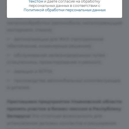
текстом
и даете согласие на обработку
персональных данных в соответствии с
выключатели);
Политикой обработки персональных данных
крупногабаритного машиностроения и
металлообработки (автомобили, металлорежущий
инструмент, станки);
автоматизации для ЖКХ (программное
обеспечение, инженерные решения);
обслуживания железнодорожных путей
(спецтехника, проектирование и ремонт);
авиации и БПЛА;
производства автомобильных комплектующих
и деталей.
Приглашаем предприятия Ульяновской области
принять участие в бизнес-миссии в Республику
Беларусь!
Это отличная возможность для
установления деловых контактов и расширения