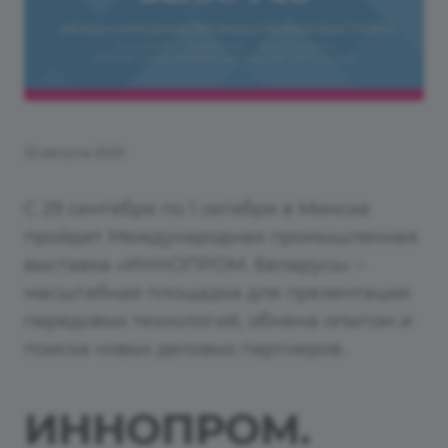
22 августа 2025
С 29 сентября по 1 октября в Минске
пройдет Международная промышленная
выставка «ИННОПРОМ. Беларусь» –
масштабная площадка для презентации
передовых технологий, обмена опытом и
поиска новых деловых партнеров.
ИННОПРОМ.