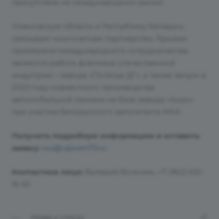
присутствия на международном рынке.
Ульяновскую область и Республику Беларусь
связывает многолетнее партнёрство. Яркими
примерами международного сотрудничества
являются работа флагмана отечественной
индустрии – завода «Полесье ДГ», а также запуск в
2023 году совместного производства
автомобильной техники на базе завода «Акро»
при участии белорусского автогиганта МАЗ.
Получить подробную информацию и оставить
заявку:
vvv@ulprom73.ru
Контактное лицо:
Валерий Волонин, +7 (962) 632-
16-50
Назад к списку