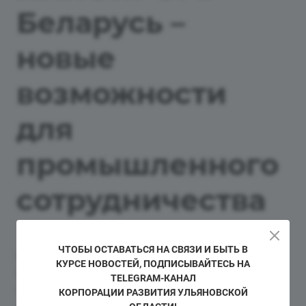
Беларусь –
новые
возможности
для
промышленного
сотрудничества
ЧТОБЫ ОСТАВАТЬСЯ НА СВЯЗИ И БЫТЬ В
В этом году выставка впервые проводится в
КУРСЕ НОВОСТЕЙ, ПОДПИСЫВАЙТЕСЬ НА
Беларуси, объединяя ключевые отрасли
TELEGRAM-КАНАЛ
промышленности стран СНГ и ЕАЭС. Ожидается
КОРПОРАЦИИ РАЗВИТИЯ УЛЬЯНОВСКОЙ