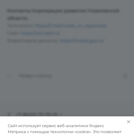
Контакты Корпорации развития Ульяновской
области
:
Телеграмм:
https://t.me/invest_in_ulyanovsk
Сайт:
https://ulinvest.ru/
Инвесткарта региона:
https://invest.gov.ru/
Назад к списку
+7 (8422) 73-70-01
info@ulinvest.ru
Сайт использует сервис веб-аналитики Яндекс
Метрика с помощью технологии «cookie». Это позволяет