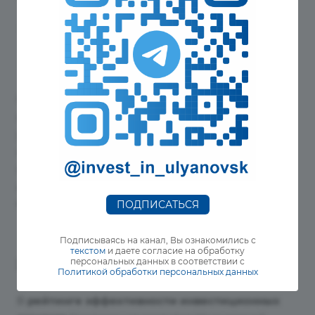
Промышленные территории
Земельные участки под застройку
Коммерческие помещения
Специалисты Корпорации регулярно
актуализируют данные: корректируют тарифы,
уточняют площади, обновляют кадастровые
номера и другие важные параметры. Это
позволяет инвесторам получать достоверную
информацию о возможностях для ведения
бизнеса в регионе.
ПОДПИСАТЬСЯ
Высокие оценки
Подписываясь на канал, Вы ознакомились с
текстом
и даете согласие на обработку
экспертов
персональных данных в соответствии с
Политикой обработки персональных данных
В
рейтинге эффективности инвестиционных