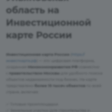
область на
Инвестиционной
карте России
Инвестиционная карта России
(
https://
инвесткарта.рф
) — это цифровая платформа,
созданная
Минэкономразвития РФ
совместно
с
правительством Москвы
для удобного поиска
объектов недвижимости под бизнес. На карте
представлено
более 15 тысяч объектов
по всей
стране, включая:
✅
Готовые промплощадки
✅
Земельные участки (для строительства и