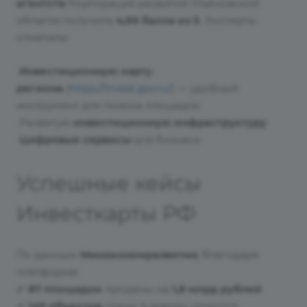
агентств
Корпорация развития Ульяновской
области получила
4,99 балла из 5
. Эксперты
отметили:
Инвестиционную карту
региона
(
https://invest.gov.ru/
) — удобный
инструмент для поиска площадок
Развитую
инвестиционную инфраструктуру
Цифровые сервисы
для бизнеса
Успешные кейсы
Инвесткарты РФ
По данным
Минэкономразвития
, благодаря
платформе:
✔
87 площадок
проданы на
1,8 млрд рублей
✔
149 объектов
сданы в аренду, принося