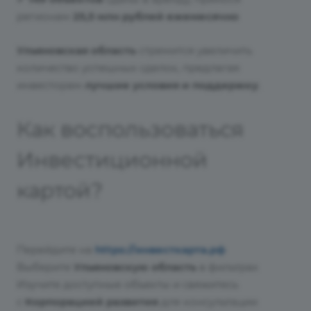
регионам
25,5 млн рублей ежемесячно
Ульяновская область
стремится увеличить
количество успешных сделок, предлагая
инвесторам
лучшие условия и поддержку
.
Как воспользоваться
Инвестиционной
картой?
Перейдите на
https://инвесткарта.рф
Выберите
Ульяновскую область
в фильтрах
Изу
чите доступные объекты и свяжитесь
с
Корпорацией развития
для консультации