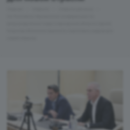
—
—
—
Главная
Новости
Новости региона
На Российско-Германской конференции по
ветроэнергетике глава Ульяновской области Сергей
Морозов обозначил важность подготовки кадров для
новой отрасли