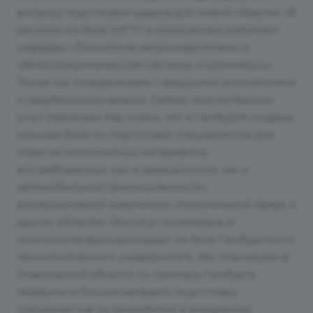
вопросу подготовки кадров для новой отрасли:
«В
регионе на базе УлГТУ и наноцентра работают
кафедры «Технология ветроэнергетики» и
«Ветроэнергетические системы и комплексы»
.
Также мы сотрудничаем с ведущими российскими
и зарубежными вузами. Сейчас нам интересен
опыт Германии. Мы знаем, что в Гамбурге создана
мощная база по подготовке специалистов для
отрасли композитных материалов,
востребованных как в авиационной, так и
автомобильной промышленности,
альтернативной энергетике, строительной сфере и
других областях. Институт полимеров и
композитов функционирует на базе Гамбургского
технологического университета. Мы планируем в
Ульяновской области по примеру Гамбурга
первыми в России наладить подготовку
специалистов по разработке и внедрению