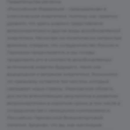
Правительства региона.
«Российская Федерация – сверхдержава в
классической энергетике, поэтому нас приятно
удивило, что здесь широко представлена
ветроэнергетика и другие виды возобновляемой
энергетики. Несмотря на политически непростые
времена, отрадно, что сотрудничество России и
Германии продолжается, и мы готовы
продолжить его в контексте возобновляемых
источников энергии будущего, таких как
водородная и ветряная энергетика. Экономика
по-прежнему остается тем мостом, который
связывает наши страны. Ульяновская область
достигла впечатляющих результатов в развитии
ветроэнергетики в короткие сроки, в том числе в
сотрудничестве с немецкими компаниями и
Российско-Германской Внешнеторговой
палатой. Здорово, что вы, как настоящие