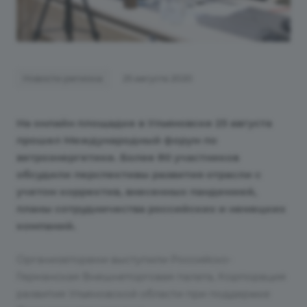
Новости региона
25 августа 2020
На онлайн площадке в Ульяновске 25 августа
прошел Международный форум по
ветроэнергетике. Более 80 участников
обсудили перспективы развития отрасли с
учетом корректив, внесенных пандемией,
планы сотрудничества российских и немецких
компаний.
Организаторами выступили Российско-
Германская Внешнеторговая палата, Корпорация
развития Ульяновской области при поддержке