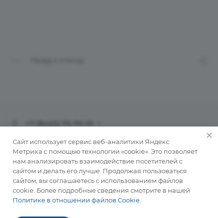
Назад к списку
+7 (8422) 73-70-01
info@ulinvest.ru
Сайт использует сервис веб-аналитики Яндекс
Метрика с помощью технологии «cookie». Это позволяет
нам анализировать взаимодействие посетителей с
432071, г. Ульяновск, ул. Рылеева, д. 41
сайтом и делать его лучше. Продолжая пользоваться
сайтом, вы соглашаетесь с использованием файлов
cookie. Более подробные сведения смотрите в нашей
© 2026 АКЦИОНЕРНОЕ ОБЩЕСТВО «КОРПОРАЦИЯ
Политике в отношении файлов Cookie
.
РАЗВИТИЯ УЛЬЯНОВСКОЙ ОБЛАСТИ»