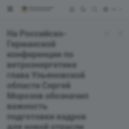
RU
На Российско-
Германской
конференции по
ветроэнергетике
глава Ульяновской
области Сергей
Морозов обозначил
важность
подготовки кадров
для новой отрасли