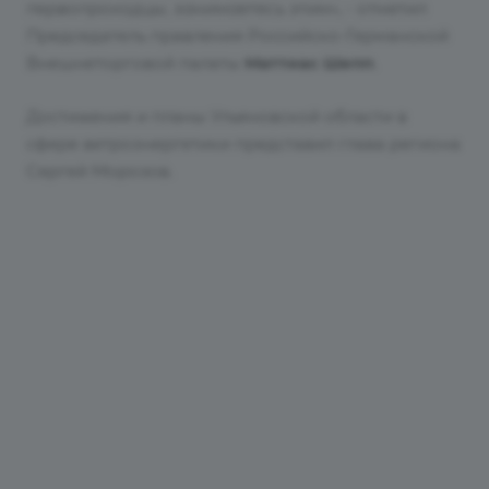
первопроходцы, занимаетесь этим»
, - отметил
Председатель правления Российско-Германской
Внешнеторговой палаты
Маттиас Шепп
.
Достижения и планы Ульяновской области в
сфере ветроэнергетики представил глава региона
Сергей Морозов.