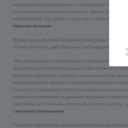
медицинские учреждения и социальные службы, в
или помогают оформить запись к врачу. Подпис
партнёрства. Это значит, что у нас появится воз
Максим Акимов
.
В ходе мероприятия Губернатор наградил благод
«Почты России», работавших с заболевшими COVID-
о
«Мы планируем, что в рамках соглашения «Почта
хронических неинфекционных заболеваний у граж
выявлять одиноких жителей, нуждающихся в пред
передаваться в органы социальной защиты и мед
помогать гражданам получать медицинские и соци
разъяснять полезность ведения здорового образа
необходимую помощь для решения этих задач»
, 
Светлана Опенышева
.
Помимо партнерства в рамках соглашения, обсужд