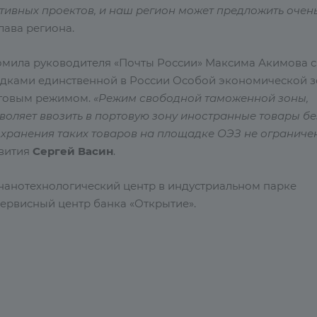
ктивных проектов, и наш регион может предложить очен
глава региона.
омила руководителя «Почты России» Максима Акимова с
адками единственной в России Особой экономической 
оговым режимом.
«Режим свободной таможенной зоны,
воляет ввозить в портовую зону иностранные товары бе
 хранения таких товаров на площадке ОЭЗ не ограниче
звития
Сергей Васин
.
нанотехнологический центр в индустриальном парке
сервисный центр банка «Открытие».