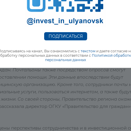
ызывают скорую помощь, если видят такую необходимо
анное соглашение поможет расширить географию нашег
можность помочь еще большему числу людей»
, - сообщил
ПОДПИСАТЬСЯ
арственными письмами сотрудников регионального отд
19 клиентами в апреле – июне 2020 года.
Подписываясь на канал, Вы ознакомились с
текстом
и даете согласие н
бработку персональных данных в соответствии с
Политикой обработ
персональных данных
 России» начнёт проводить опросы на раннее выявлени
дан. Почтальоны также посредством опросов смогут
оставлении помощи. Эти данные впоследствии будут
ицинскую организацию. Кроме того, сотрудники почты 
альные услуги, пользоваться интернетом, а также буду
 жизни. Со своей стороны, Правительство региона окаж
- рассказала директор ОГКУ «Правительство для граждан»
ены перспективы сотрудничества и в инвестиционной с