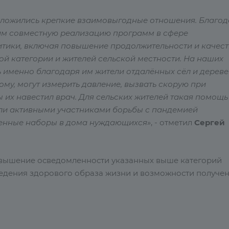
 сложились крепкие взаимовыгодные отношения. Благо
м совместную реализацию программ в сфере
итики, включая повышение продолжительности и качес
й категории и жителей сельской местности. На наших
ь именно благодаря им жители отдалённых сёл и дереве
му, могут измерить давление, вызвать скорую при
 их навестил врач. Для сельских жителей такая помощь
ыли активными участниками борьбы с пандемией
венные наборы в дома нуждающихся»
, - отметил
Сергей
овышение осведомленности указанных выше категорий
ведения здорового образа жизни и возможности получе