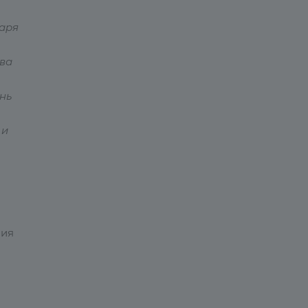
даря
тва
нь
 и
ния